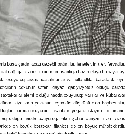
aşa çatdırılacaq qəzəbli bağırtılar, lənətlər, iniltilər, fəryadlar,
nda qalmağı qət eləmiş oxucunun asanlıqla həzm eləyə bilməyəcəyi
rədə oxuyuruq, arxasınca almanlar və hollandlılar barədə də eyni
ətçilərin çoxunun səfeh, dayaz, qabiylyyətsiz olduğu barədə
 saxtakarlar aləmi olduğu haqda oxuyuruq; varlılar və kübarlalar
dürlər; ziyalıların çoxunun təşəxxüs düşkünü olan boşbeyinlər,
duqları barədə oxuyuruq; insanların yeganə istəyinin bir-birlərini
maq olduğu haqda oxuyuruq. Filan şəhər dünyanın ən iyrənc
əs tarixdə ən böyük bəstəkar, filankəs də ən böyük mütəfəkkirdir,
ə-belə” bəstəkar, ya da mütəfəkkirdir... və s.