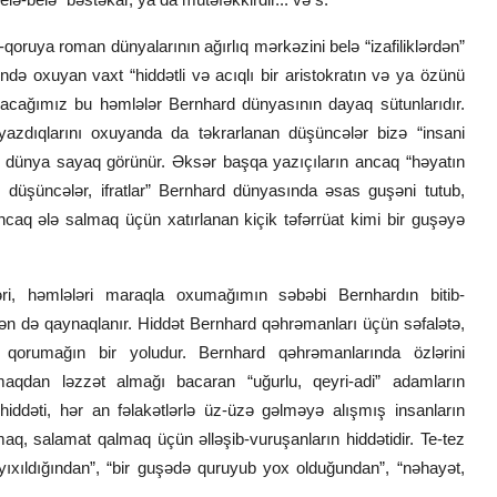
qoruya roman dünyalarının ağırlıq mərkəzini belə “izafiliklərdən”
ində oxuyan vaxt “hiddətli və acıqlı bir aristokratın və ya özünü
racağımız bu həmlələr Bernhard dünyasının dayaq sütunlarıdır.
n yazdıqlarını oxuyanda da təkrarlanan düşüncələr bizə “insani
töv dünya sayaq görünür. Əksər başqa yazıçıların ancaq “həyatın
r, düşüncələr, ifratlar” Bernhard dünyasında əsas guşəni tutub,
ncaq ələ salmaq üçün xatırlanan kiçik təfərrüat kimi bir guşəyə
əri, həmlələri maraqla oxumağımın səbəbi Bernhardın bitib-
dən də qaynaqlanır. Hiddət Bernhard qəhrəmanları üçün səfalətə,
i qorumağın bir yoludur. Bernhard qəhrəmanlarında özlərini
xmaqdan ləzzət almağı bacaran “uğurlu, qeyri-adi” adamların
 hiddəti, hər an fəlakətlərlə üz-üzə gəlməyə alışmış insanların
q, salamat qalmaq üçün əlləşib-vuruşanların hiddətidir. Te-tez
yıxıldığından”, “bir guşədə quruyub yox olduğundan”, “nəhayət,