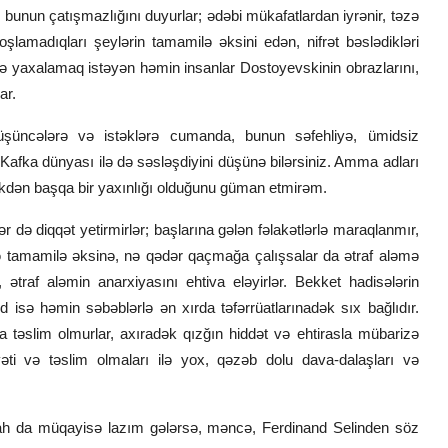
, bunun çatışmazlığını duyurlar; ədəbi mükafatlardan iyrənir, təzə
şlamadıqları şeylərin tamamilə əksini edən, nifrət bəslədikləri
də yaxalamaq istəyən həmin insanlar Dostoyevskinin obrazlarını,
ar.
üşüncələrə və istəklərə cumanda, bunun səfehliyə, ümidsiz
afka dünyası ilə də səsləşdiyini düşünə bilərsiniz. Amma adları
ikdən başqa bir yaxınlığı olduğunu güman etmirəm.
 də diqqət yetirmirlər; başlarına gələn fəlakətlərlə maraqlanmır,
 isə tamamilə əksinə, nə qədər qaçmağa çalışsalar da ətraf aləmə
, ətraf aləmin anarxiyasını ehtiva eləyirlər. Bekket hadisələrin
rd isə həmin səbəblərlə ən xırda təfərrüatlarınadək sıx bağlıdır.
a təslim olmurlar, axıradək qızğın hiddət və ehtirasla mübarizə
yəti və təslim olmaları ilə yox, qəzəb dolu dava-dalaşları və
illah da müqayisə lazım gələrsə, məncə, Ferdinand Selinden söz