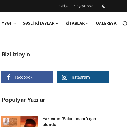
Giriş et
/
Qeydiyyat
IYYƏT
SƏSLI KITABLAR
KITABLAR
QALEREYA
Bizi izləyin
Facebook
Instagram
Populyar Yazılar
Yazıçının “Salao adam”ı çap
olundu