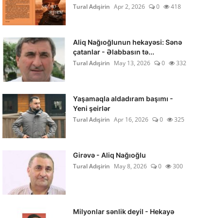
Tural Adışirin
Apr 2, 2026
0
418
Aliq Nağıoğlunun hekayəsi: Sənə
çatanlar - Əlabbasın tə...
Tural Adışirin
May 13, 2026
0
332
Yaşamaqla aldadıram başımı -
Yeni şeirlər
Tural Adışirin
Apr 16, 2026
0
325
Girəvə - Aliq Nağıoğlu
Tural Adışirin
May 8, 2026
0
300
Milyonlar sənlik deyil - Hekayə