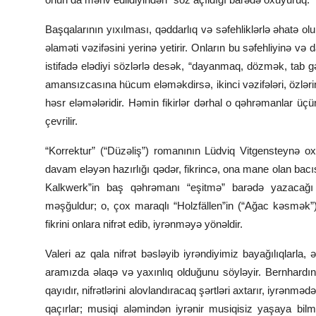
Başqalarının yıxılması, qəddarlıq və səfehliklərlə əhatə 
əlaməti vəzifəsini yerinə yetirir. Onların bu səfehliyinə və d
istifadə elədiyi sözlərlə desək, “dayanmaq, dözmək, tab g
amansızcasına hücum eləməkdirsə, ikinci vəzifələri, özlərini 
həsr eləmələridir. Həmin fikirlər dərhal o qəhrəmanlar 
çevrilir.
“Korrektur” (“Düzəliş”) romanının Lüdviq Vitgensteynə ox
davam eləyən hazırlığı qədər, fikrincə, ona mane olan bacı
Kalkwerk”in baş qəhrəmanı “eşitmə” barədə yazacağı 
məşğuldur; o, çox maraqlı “Holzfällen”in (“Ağac kəsmək”) 
fikrini onlara nifrət edib, iyrənməyə yönəldir.
Valeri az qala nifrət bəsləyib iyrəndiyimiz bayağılıqlarla
aramızda əlaqə və yaxınlıq olduğunu söyləyir. Bernhardın 
qayıdır, nifrətlərini alovlandıracaq şərtləri axtarır, iyrənm
qaçırlar; musiqi aləmindən iyrənir musiqisiz yaşaya bilmirlə