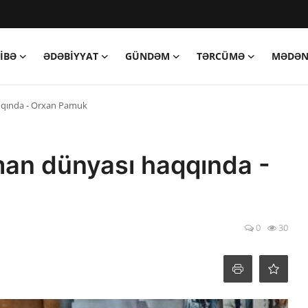
IBƏ
ƏDƏBIYYAT
GÜNDƏM
TƏRCÜMƏ
MƏDƏN
qında - Orxan Pamuk
an dünyası haqqında -
0
30