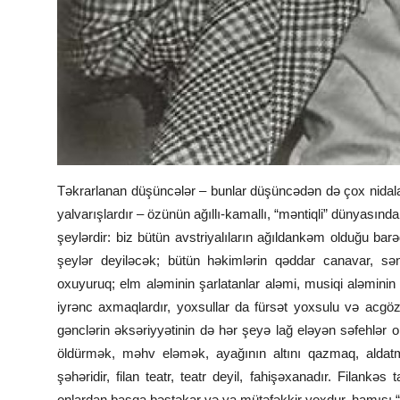
Təkrarlanan düşüncələr – bunlar düşüncədən də çox nidalarla b
yalvarışlardır – özünün ağıllı-kamallı, “məntiqli” dünyası
şeylərdir: biz bütün avstriyalıların ağıldankəm olduğu ba
şeylər deyiləcək; bütün həkimlərin qəddar canavar, sən
oxuyuruq; elm aləminin şarlatanlar aləmi, musiqi aləminin
iyrənc axmaqlardır, yoxsullar da fürsət yoxsulu və acgöz
gənclərin əksəriyyətinin də hər şeyə lağ eləyən səfehlər ol
öldürmək, məhv eləmək, ayağının altını qazmaq, aldat
şəhəridir, filan teatr, teatr deyil, fahişəxanadır. Filank
onlardan başqa bəstəkar və ya mütəfəkkir yoxdur, hamısı “el