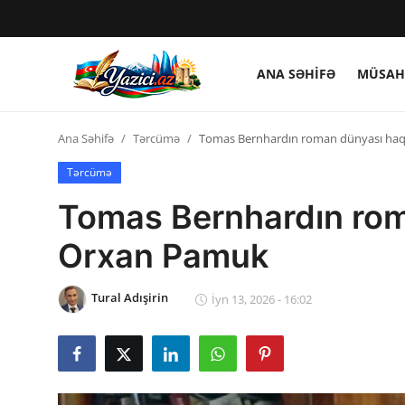
ANA SƏHIFƏ
MÜSAH
Giriş et
Qeydiyyat
Ana Səhifə
Tərcümə
Tomas Bernhardın roman dünyası haq
Ana Səhifə
Tərcümə
Tomas Bernhardın rom
Müsahibə
Orxan Pamuk
Ədəbiyyat
Tural Adışirin
İyn 13, 2026 - 16:02
Gündəm
Tərcümə
Mədəniyyət