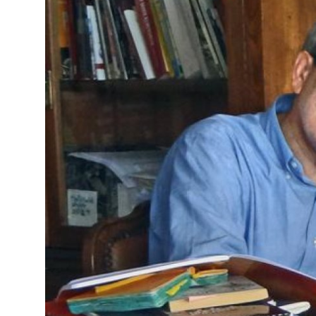
Səsli Kitablar
Kitablar
Qalereya