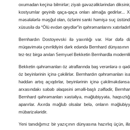
oxumadan keçinə bilmirlər; ziyalı gəvəzəliklərindən diksinir
kostyumlar geyinib qaça-qaça onları almağa gedirlər... Xo
məsələlərlə məşğul olan, özlərini sanki həmişə suç üstün
xüsusilə də “Ölü evdən qeydlər”in qəhrəmanlarını xatırladırl
Bernhardın Dostoyevski ilə yaxınlığı var. Hər dəfə d
müqavimətə çevrildiyini dərk edəndə Bernhard dünyasının K
tez-tez birgə anılan Semyuel Bekketin Bernhardla modernl
Bekketin qəhrəmanları öz ətraflarında baş verənlərə o qədər
öz beyinlərinin içinə çəkilirlər. Bernhardın qəhrəmanları
həddən artıq açıqdırlar, beyinlərinin içinə çəkilməkdənsə
arxasındakı səbəb əlaqəsini əməlli-başlı zəiflədir, Bernha
Bernhard qəhrəmanları xəstəliyə, məğlubiyyətə, haqsızlığ
aparırlar. Axırda məğlub olsalar belə, onların məğlubiy
mübarizələridir.
Yeni tanıdığımız bir yazıçının dünyasına hazırlıq üçün, 