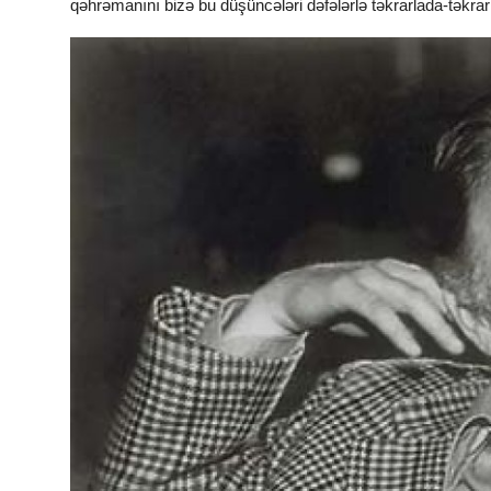
qəhrəmanını bizə bu düşüncələri dəfələrlə təkrarlada-təkrarl