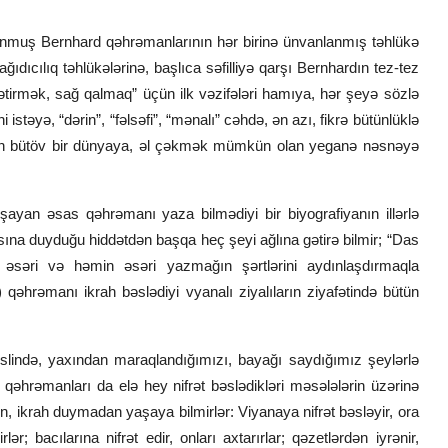
olunmuş Bernhard qəhrəmanlarının hər birinə ünvanlanmış təhlükə
ağıdıcılıq təhlükələrinə, başlıca səfilliyə qarşı Bernhardın tez-tez
ətirmək, sağ qalmaq” üçün ilk vəzifələri hamıya, hər şeyə sözlə
istəyə, “dərin”, “fəlsəfi”, “mənalı” cəhdə, ən azı, fikrə bütünlüklə
üçün bütöv bir dünyaya, əl çəkmək mümkün olan yeganə nəsnəyə
şayan əsas qəhrəmanı yaza bilmədiyi bir biyografiyanın illərlə
sına duyduğu hiddətdən başqa heç şeyi ağlına gətirə bilmir; “Das
əsəri və həmin əsəri yazmağın şərtlərini aydınlaşdırmaqla
qəhrəmanı ikrah bəslədiyi vyanalı ziyalıların ziyafətində bütün
, əslində, yaxından maraqlandığımızı, bayağı saydığımız şeylərlə
qəhrəmanları da elə hey nifrət bəslədikləri məsələlərin üzərinə
ədən, ikrah duymadan yaşaya bilmirlər: Viyanaya nifrət bəsləyir, ora
r; bacılarına nifrət edir, onları axtarırlar; qəzetlərdən iyrənir,