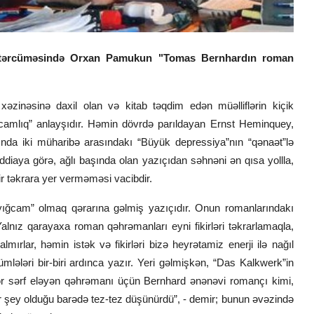
ın tərcüməsində Orxan Pamukun "Tomas Bernhardın roman
 xəzinəsinə daxil olan və kitab təqdim edən müəlliflərin kiçik
yığcamlıq” anlayşıdır. Həmin dövrdə parıldayan Ernst Heminquey,
lında iki müharibə arasındakı “Büyük depressiya”nın “qənaət”lə
ddiaya görə, ağlı başında olan yazıçıdan səhnəni ən qısa yollla,
bir təkrara yer verməməsi vacibdir.
ığcam” olmaq qərarına gəlmiş yazıçıdır. Onun romanlarındakı
Yalnız qarayaxa roman qəhrəmanları eyni fikirləri təkrarlamaqla,
mırlar, həmin istək və fikirləri bizə heyrətamiz enerji ilə nağıl
lələri bir-biri ardınca yazır. Yeri gəlmişkən, “Das Kalkwerk”in
ər sərf eləyən qəhrəmanı üçün Bernhard ənənəvi romançı kimi,
ər şey olduğu barədə tez-tez düşünürdü”, - demir; bunun əvəzində