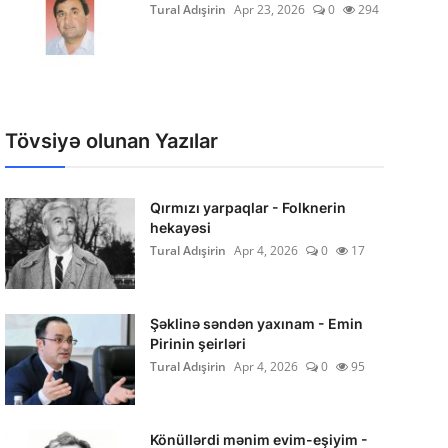
Tural Adışirin
Apr 23, 2026
0
294
Tövsiyə olunan Yazılar
Qırmızı yarpaqlar - Folknerin
hekayəsi
Tural Adışirin
Apr 4, 2026
0
17
Şəklinə səndən yaxınam - Emin
Pirinin şeirləri
Tural Adışirin
Apr 4, 2026
0
95
Könüllərdi mənim evim-eşiyim -