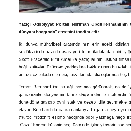
Yazıçı Ədəbiyyat Portalı Nəriman Əbdülrəhmanlın
dünyası haqqında" essesini təqdim edir.
İki dünya müharibəsi arasında minillərin ədəbi iddiaları
sözlüklərində hələ də əsas yeri tutan ifadələrdən biri “
Skott Fitscerald kimi Amerika yazıçılarının üslubu timsa
bağlı xatirələri üzündən yaddaşlara həkk olunan bu ədəbi i
ən az sözlə ifadə eləməsi, təsvirlərində, dialoqlarında heç 
Tomas Bernhard isə nə ağlı başında görünmək, nə də “y
qəhrəmanlar dünyasının təməl daşlarından biri təkrardır. 
dönə-dönə qayıdıb eyni istək və qəzəbi dilə gətirməklə qal
eləyən Bernhard da qəhrəmanlarıyla birgə elə hey eyni cüm
(“Kirəc mədəni”) eşitmə haqqında əsər yazmağa neçə ill
“Cozef Konrad kütlənin heç, üzərində işlədiyi əsərininsə h