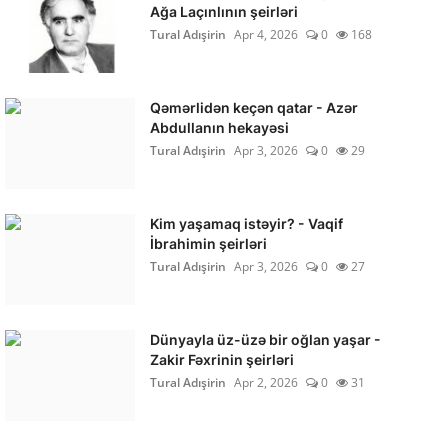
Ağa Laçınlının şeirləri
Tural Adışirin
Apr 4, 2026
0
168
Qəmərlidən keçən qatar - Azər
Abdullanın hekayəsi
Tural Adışirin
Apr 3, 2026
0
29
Kim yaşamaq istəyir? - Vaqif
İbrahimin şeirləri
Tural Adışirin
Apr 3, 2026
0
27
Dünyayla üz-üzə bir oğlan yaşar -
Zakir Fəxrinin şeirləri
Tural Adışirin
Apr 2, 2026
0
31