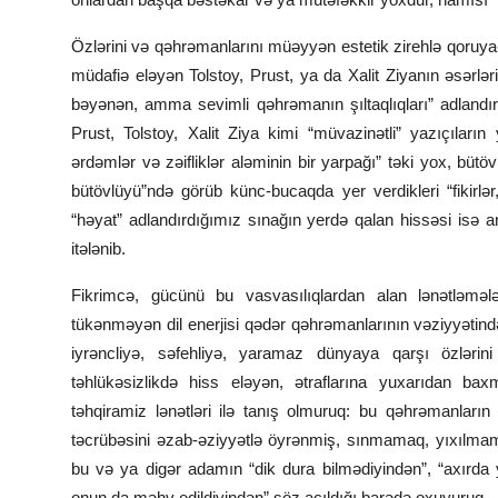
Özlərini və qəhrəmanlarını müəyyən estetik zirehlə qoruya-
müdafiə eləyən Tolstoy, Prust, ya da Xalit Ziyanın əsərlər
bəyənən, amma sevimli qəhrəmanın şıltaqlıqları” adlandı
Prust, Tolstoy, Xalit Ziya kimi “müvazinətli” yazıçıları
ərdəmlər və zəifliklər aləminin bir yarpağı” təki yox, bü
bütövlüyü”ndə görüb künc-bucaqda yer verdikleri “fikirlə
“həyat” adlandırdığımız sınağın yerdə qalan hissəsi isə a
itələnib.
Fikrimcə, gücünü bu vasvasılıqlardan alan lənətləməl
tükənməyən dil enerjisi qədər qəhrəmanlarının vəziyyətin
iyrəncliyə, səfehliyə, yaramaz dünyaya qarşı özlərin
təhlükəsizlikdə hiss eləyən, ətraflarına yuxarıdan ba
təhqiramiz lənətləri ilə tanış olmuruq: bu qəhrəmanların
təcrübəsini əzab-əziyyətlə öyrənmiş, sınmamaq, yıxılmama
bu və ya digər adamın “dik dura bilmədiyindən”, “axırda 
onun da məhv edildiyindən” söz açıldığı barədə oxuyuruq.