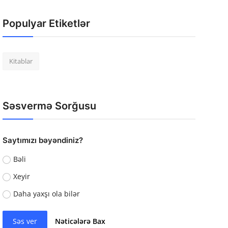
Populyar Etiketlər
Kitablar
Səsvermə Sorğusu
Saytımızı bəyəndiniz?
Bəli
Xeyir
Daha yaxşı ola bilər
Səs ver
Nəticələrə Bax