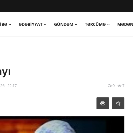
IBƏ
ƏDƏBIYYAT
GÜNDƏM
TƏRCÜMƏ
MƏDƏN
yı
026 - 22:17
0
7