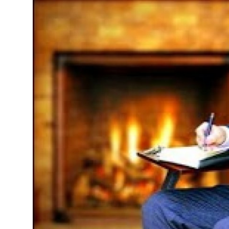
Səsli Kitablar
Kitablar
Qalereya