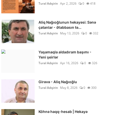
Tural Adışirin
Apr 2, 2026
0
418
Aliq Nağıoğlunun hekayəsi: Sənə
çatanlar - Əlabbasın tə...
Tural Adışirin
May 13, 2026
0
332
Yaşamaqla aldadıram başımı -
Yeni şeirlər
Tural Adışirin
Apr 16, 2026
0
326
Girəvə - Aliq Nağıoğlu
Tural Adışirin
May 8, 2026
0
300
Köhnə haqq-hesab | Hekayə