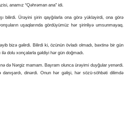
azisi, anamız “Qəhrəman ana” idi.
bilirdi. Ürəyini şirin qayğılarla ona görə yükləyirdi, ona görə
onşuların uşaqlarında gördüyümüz hər şirinliyə umsunmayaq.
yib bizə gəlirdi. Bilirdi ki, özünün övladı olmadı, bəxtinə bir gün
lə dolu xonçalarla gəldiyi hər gün doğmadı.
var, nə də Nərgiz mamam. Bayram olunca ürəyimi duyğular yenərdi.
 danışardı, dinərdi. Onun hər gəlişi, hər sözü-söhbəti dilimdə