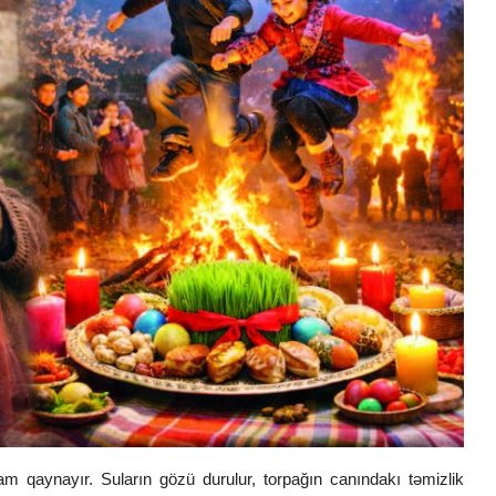
qaynayır. Suların gözü durulur, torpağın canındakı təmizlik