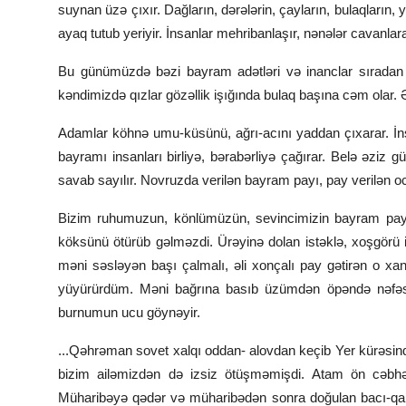
suynan üzə çıxır. Dağların, dərələrin, çayların, bulaqların,
ayaq tutub yeriyir. İnsanlar mehribanlaşır, nənələr cavanlara 
Bu günümüzdə bəzi bayram adətləri və inanclar sıradan
kəndimizdə qızlar gözəllik işığında bulaq başına cəm olar. Əl
Adamlar köhnə umu-küsünü, ağrı-acını yaddan çıxarar. İnsa
bayramı insanları birliyə, bərabərliyə çağırar. Belə əziz
savab sayılır. Novruzda verilən bayram payı, pay verilən oc
Bizim ruhumuzun, könlümüzün, sevincimizin bayram payı 
köksünü ötürüb gəlməzdi. Ürəyinə dolan istəklə, xoşgörü 
məni səsləyən başı çalmalı, əli xonçalı pay gətirən o x
yüyürürdüm. Məni bağrına basıb üzümdən öpəndə nəfəsind
burnumun ucu göynəyir.
...Qəhrəman sovet xalqı oddan- alovdan keçib Yer kürəsind
bizim ailəmizdən də izsiz ötüşməmişdi. Atam ön cəbhə
Müharibəyə qədər və müharibədən sonra doğulan bacı-qard