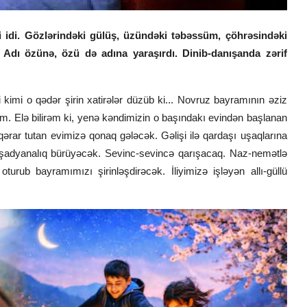
 idi. Gözlərindəki gülüş, üzündəki təbəssüm, çöhrəsindəki
 Adı özünə, özü də adına yaraşırdı. Dinib-danışanda zərif
imi o qədər şirin xatirələr düzüb ki... Novruz bayramının əziz
m. Elə bilirəm ki, yenə kəndimizin o başındakı evindən başlanan
a qərar tutan evimizə qonaq gələcək. Gəlişi ilə qardaşı uşaqlarına
şadyanalıq bürüyəcək. Sevinc-sevincə qarışacaq. Naz-nemətlə
rub bayramımızı şirinləşdirəcək. İliyimizə işləyən allı-güllü