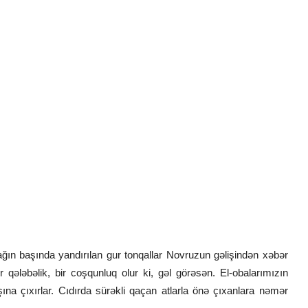
ğın başında yandırılan gur tonqallar Novruzun gəlişindən xəbər
r qələbəlik, bir coşqunluq olur ki, gəl görəsən. El-obalarımızın
şına çıxırlar. Cıdırda sürəkli qaçan atlarla önə çıxanlara nəmər