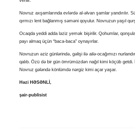
verilir.
Novruz axşamlarında evlərdə al-əlvan şamlar yandırılır. S
qırmızı lent bağlanmış səməni qoyulur. Novruzun yaşıl qur
Ocaqda yeddi adda ləziz yemək bişirilir. Qohumlar, qonşular 
payı almaq üçün “baca-baca” oynayırlar.
Novruzun əziz günlərində, gəlişi ilə ailə-ocağımızı nurlan
qalıb. Özü də bir gün ömrümüzdən nağıl kimi köçüb getdi.
Novruz gələndə könlümdə nərgiz kimi açar yaşar.
Həzi HƏSƏNLİ,
şair-publisist