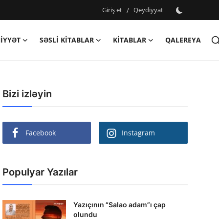
Giriş et
/
Qeydiyyat
IYYƏT
SƏSLI KITABLAR
KITABLAR
QALEREYA
Bizi izləyin
Facebook
Instagram
Populyar Yazılar
Yazıçının “Salao adam”ı çap
olundu