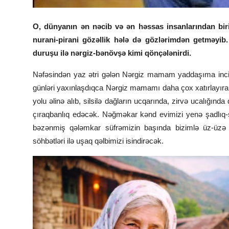
O, dünyanın ən nəcib və ən həssas insanlarından biri
nurani-pirani gözəllik hələ də gözlərimdən getməyib.
duruşu ilə nərgiz-bənövşə kimi qönçələnirdi.
Nəfəsindən yaz ətri gələn Nərgiz mamam yaddaşıma inci k
günləri yaxınlaşdıqca Nərgiz mamamı daha çox xatırlayıra
yolu əlinə alıb, silsilə dağların ucqarında, zirvə ucalığınd
çıraqbanlıq edəcək. Nəğməkar kənd evimizi yenə şadlıq-
bəzənmiş qələmkar süfrəmizin başında bizimlə üz-üzə otu
söhbətləri ilə uşaq qəlbimizi isindirəcək.