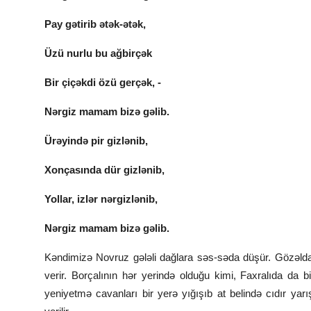
Pay gətirib ətək-ətək,
Üzü nurlu bu ağbirçək
Bir çiçəkdi özü gerçək, -
Nərgiz mamam bizə gəlib.
Ürəyində pir gizlənib,
Xonçasında dür gizlənib,
Yollar, izlər nərgizlənib,
Nərgiz mamam bizə gəlib.
Kəndimizə Novruz gələli dağlara səs-səda düşür. Gözəlda
verir. Borçalının hər yerində olduğu kimi, Faxralıda da bi
yeniyetmə cavanları bir yerə yığışıb at belində cıdır yarı