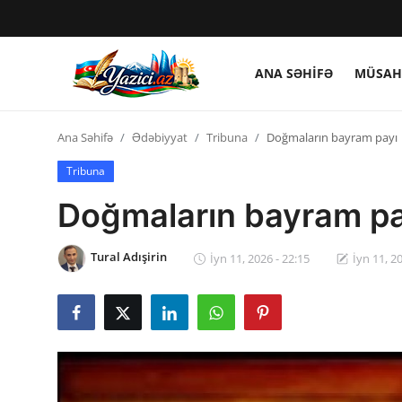
ANA SƏHIFƏ
MÜSAH
Giriş et
Qeydiyyat
Ana Səhifə
Ədəbiyyat
Tribuna
Doğmaların bayram payı
Ana Səhifə
Tribuna
Doğmaların bayram pa
Müsahibə
Tural Adışirin
Ədəbiyyat
İyn 11, 2026 - 22:15
İyn 11, 2
Gündəm
Tərcümə
Mədəniyyət