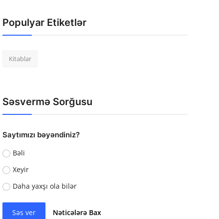
Populyar Etiketlər
Kitablar
Səsvermə Sorğusu
Saytımızı bəyəndiniz?
Bəli
Xeyir
Daha yaxşı ola bilər
Səs ver
Nəticələrə Bax