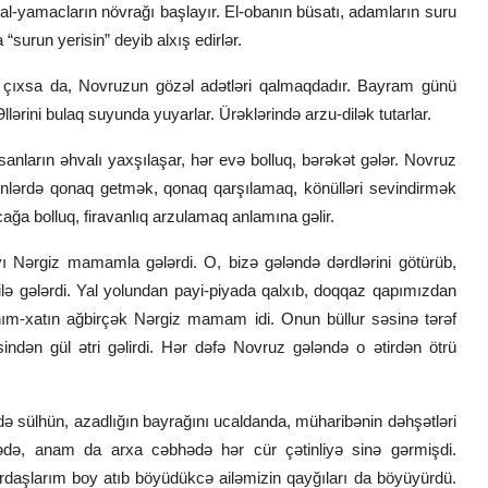
 yal-yamacların növrağı başlayır. El-obanın büsatı, adamların suru
“surun yerisin” deyib alxış edirlər.
 çıxsa da, Novruzun gözəl adətləri qalmaqdadır. Bayram günü
lərini bulaq suyunda yuyarlar. Ürəklərində arzu-dilək tutarlar.
nların əhvalı yaxşılaşar, hər evə bolluq, bərəkət gələr. Novruz
 günlərdə qonaq getmək, qonaq qarşılamaq, könülləri sevindirmək
ağa bolluq, firavanlıq arzulamaq anlamına gəlir.
Nərgiz mamamla gələrdi. O, bizə gələndə dərdlərini götürüb,
ilə gələrdi. Yal yolundan payi-piyada qalxıb, doqqaz qapımızdan
anım-xatın ağbirçək Nərgiz mamam idi. Onun büllur səsinə tərəf
ən gül ətri gəlirdi. Hər dəfə Novruz gələndə o ətirdən ötrü
ə sülhün, azadlığın bayrağını ucaldanda, müharibənin dəhşətləri
də, anam da arxa cəbhədə hər cür çətinliyə sinə gərmişdi.
aşlarım boy atıb böyüdükcə ailəmizin qayğıları da böyüyürdü.