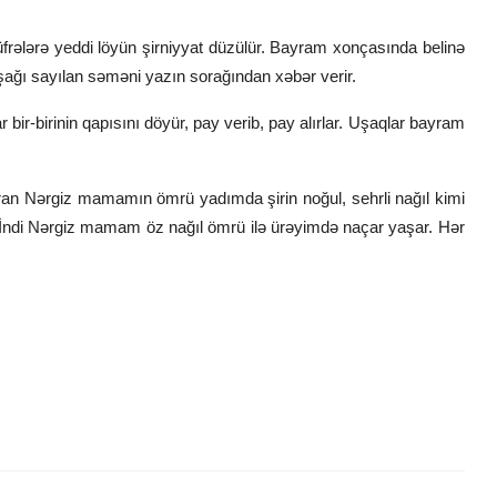
üfrələrə yeddi löyün şirniyyat düzülür. Bayram xonçasında belinə
şağı sayılan səməni yazın sorağından xəbər verir.
bir-birinin qapısını döyür, pay verib, pay alırlar. Uşaqlar bayram
dıran Nərgiz mamamın ömrü yadımda şirin noğul, sehrli nağıl kimi
 İndi Nərgiz mamam öz nağıl ömrü ilə ürəyimdə naçar yaşar. Hər