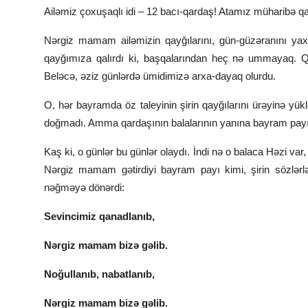
Ailəmiz çoxuşaqlı idi – 12 bacı-qardaş! Atamız müharibə q
Nərgiz mamam ailəmizin qayğılarını, gün-güzəranını yaxşı 
qayğımıza qalırdı ki, başqalarından heç nə ummayaq. Q
Beləcə, əziz günlərdə ümidimizə arxa-dayaq olurdu.
O, hər bayramda öz taleyinin şirin qayğılarını ürəyinə yüklə
doğmadı. Amma qardaşının balalarının yanına bayram payı i
Kaş ki, o günlər bu günlər olaydı. İndi nə o balaca Həzi 
Nərgiz mamam gətirdiyi bayram payı kimi, şirin sözlərlə
nəğməyə dönərdi:
Sevincimiz qanadlanıb,
Nərgiz mamam bizə gəlib.
Noğullanıb, nabatlanıb,
Nərgiz mamam bizə gəlib.