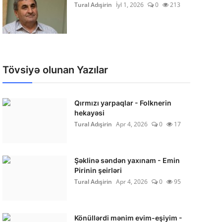
Tural Adışirin
İyl 1, 2026
0
213
Tövsiyə olunan Yazılar
Qırmızı yarpaqlar - Folknerin
hekayəsi
Tural Adışirin
Apr 4, 2026
0
17
Şəklinə səndən yaxınam - Emin
Pirinin şeirləri
Tural Adışirin
Apr 4, 2026
0
95
Könüllərdi mənim evim-eşiyim -