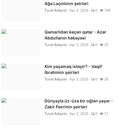
Ağa Laçınlının şeirləri
Tural Adışirin
Apr 4, 2026
0
168
Qəmərlidən keçən qatar - Azər
Abdullanın hekayəsi
Tural Adışirin
Apr 3, 2026
0
29
Kim yaşamaq istəyir? - Vaqif
İbrahimin şeirləri
Tural Adışirin
Apr 3, 2026
0
28
Dünyayla üz-üzə bir oğlan yaşar -
Zakir Fəxrinin şeirləri
Tural Adışirin
Apr 2, 2026
0
31