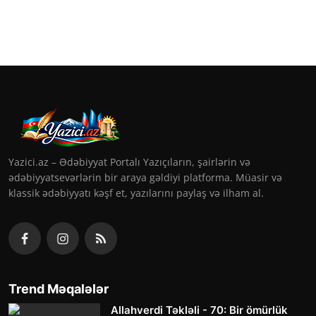
Yazici.az – Ədəbiyyat Portalı Yazıçıların, şairlərin və
ədəbiyyatsevərlərin bir araya gəldiyi platforma. Müasir və
klassik ədəbiyyatı kəşf et, yazılarını paylaş və ilham al.
Trend Məqalələr
Allahverdi Təkləli - 70: Bir ömürlük