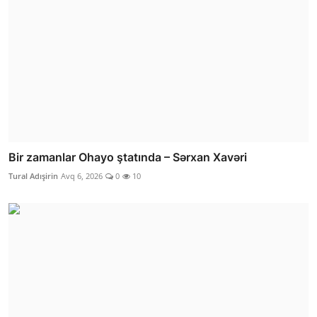
Bir zamanlar Ohayo ştatında – Sərxan Xavəri
Tural Adışirin
Avq 6, 2026
0
10