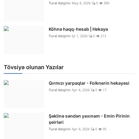
Tural Adışirin
May 8, 2026
0
300
Köhnə haqq-hesab | Hekayə
Tural Adışirin
İyl 1, 2026
0
213
Tövsiyə olunan Yazılar
Qırmızı yarpaqlar - Folknerin hekayəsi
Tural Adışirin
Apr 4, 2026
0
17
Şəklinə səndən yaxınam - Emin Pirinin
şeirləri
Tural Adışirin
Apr 4, 2026
0
95