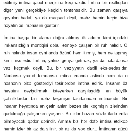
edilmiş imtina qəbul enerjisinə keçməkdir. İmtina bir reallıqdan
digər yeni gerçəkliyə keçidin təntənəsidir. Bu zaman qarşıya
qoyulan hədəf, ya da məqsəd deyil, məhz həmin keçid bizə
həyatın əsl mənasını göstərir.
İmtina başqa bir aləmə doğru atılmış ilk addım kimi içindəki
imkansızlığın məntiqini qəbul etməyə çalışan bir ruh halıdır. O
ruh halında insan eyni anda özünü həm itirmiş, həm də tapmış
kimi hiss edir. İmtina, yalnız geriyə getmək, ya da nələrdənsə
vaz keçmək deyil. Bu, bir vəziyyətin daxili əks-sədasıdır.
Nədənsə yaxud kimdənsə imtina edəndə əslində həm də o
nəsnənin bizə göstərdiyi təsirlərdən imtina edirik. İnsanın öz
həyatını dəyişdirmək istəyərkən qarşılaşdığı ən böyük
çətinliklərdən biri məhz keçmişin təsirlərindən imtinasıdır. Bir
insanın həyatında ən çətin anlar, bəzən elə keçmişin izlərindən
qurtulmağa çalışarkən yaşanır. Bu izlər bəzən sözlə ifadə edilə
bilməyəcək qədər dərindir. Amma biz hər dəfə imtina etdikcə
həmin izlər bir az da silinir, bir az da yox olur... İmtinanın gücü