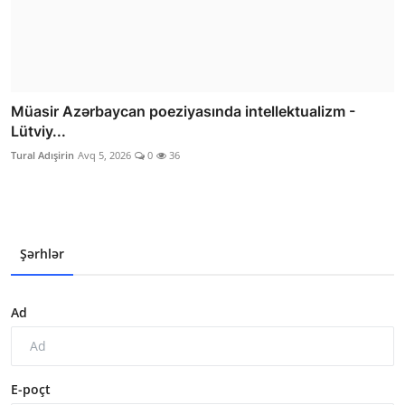
Müasir Azərbaycan poeziyasında intellektualizm -
Lütviy...
Tural Adışirin
Avq 5, 2026
0
36
Şərhlər
Ad
E-poçt