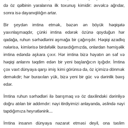
də öz qəlbinin yaralarına ilk toxunuş kimidir: əvvəlcə ağrıdar,
sonra isə dayanıqlılığın artar.
Bir şeydən imtina etmək, bəzən ən böyük həqiqətə
yaxınlaşmaqdır, çünki imtina edərək özünə qoyduğun hər
qadağa, ruhun sərhədlərini aşmağa bir çağırışdır. Həqiqi azadlıq
nələrisə, kimlərisə birdəfəlik buraxdığımızda, onlardan həmişəlik
imtina edəndə aşkara çıxır. Hər imtina bizə həyatın ən saf və
həqiqi anlarını təqdim edən bir yeni başlanğıcın işığıdır. İmtina
çox vaxt dünyaya qarşı imiş kimi görünsə də, öz içimizə dönmək
deməkdir; hər buraxılan yük, bizə yeni bir güc və dərinlik bəxş
edər.
İmtina ruhun sərhədləri ilə barışmaq və öz daxilindəki dərinliyə
doğru atılan bir addımdır: nəyi itirdiyimizi anlayanda, əslində nəyi
tapdığımıza heyrətlənirik...
İmtina insanın dünyaya nəzarət etməsi deyil, ona təslim