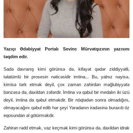
Səsli Kitablar
Kitablar
Qalereya
Yazıçı Ədəbiyyat Portalı Sevinc Mürvətqızının yazısını
təqdim edir.
Sadə davranış kimi görünsə də, kifayət qədər ziddiyyətli,
təlatümlü bir prosesin nəticəsidir imtina... Bu, yalnız nəyisə,
kimisə tərk etmək deyil, çox zaman zahirdən məğlubiyyətə
bənzəsə də, daxildən zəfərdir. İmtina və qəbul bir medalın iki üzü
deyil, imtina da qəbul etməkdir. Bir nöqtədən sonra olmadığını,
olmayacağını qəbul edib hər şeyi Yaradanın iradəsinə buraxıb öz
eqosundan əl götürməkdir.
Zahirən rədd etmək, vaz keçmək kimi görünsə də, daxildən idrak