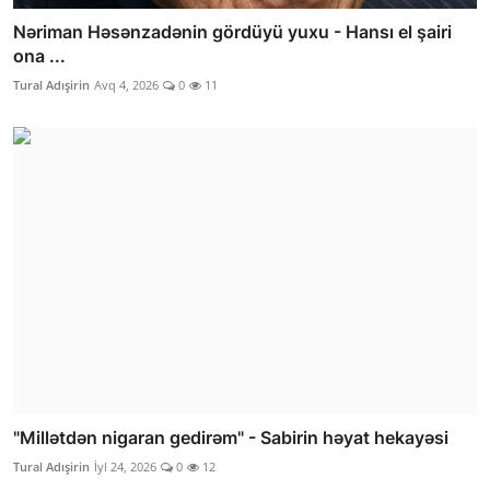
Nəriman Həsənzadənin gördüyü yuxu - Hansı el şairi
ona ...
Tural Adışirin
Avq 4, 2026
0
11
"Millətdən nigaran gedirəm" - Sabirin həyat hekayəsi
Tural Adışirin
İyl 24, 2026
0
12