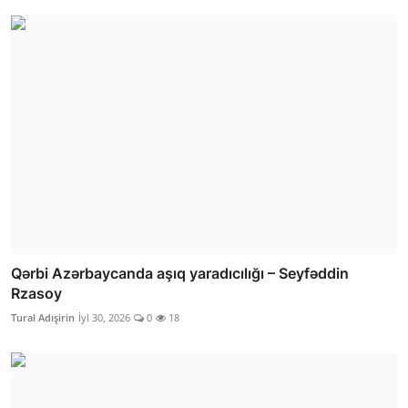
Qərbi Azərbaycanda aşıq yaradıcılığı – Seyfəddin
Rzasoy
Tural Adışirin
İyl 30, 2026
0
18