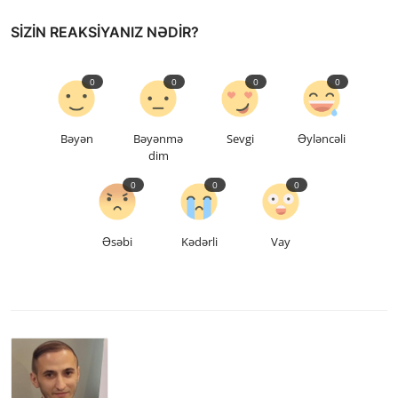
SIZIN REAKSIYANIZ NƏDIR?
0
0
0
0
Bəyən
Bəyənmə
Sevgi
Əyləncəli
dim
0
0
0
Əsəbi
Kədərli
Vay