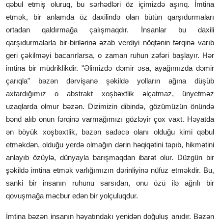
qəbul etmiş oluruq, bu sərhədləri öz içimizdə aşırıq. İmtina
etmək, bir anlamda öz daxilində olan bütün qarşıdurmaları
ortadan qaldırmağa çalışmaqdır. İnsanlar bu daxili
qarşıdurmalarla bir-birilərinə əzab verdiyi nöqtənin fərqinə varıb
geri çəkilməyi bacarırlarsa, o zaman ruhun zəfəri başlayır. Hər
imtina bir müdriklikdir. "Əlimizdə dəmir əsa, ayağımızda dəmir
çarıqla" bəzən dərvişanə şəkildə yolların ağına düşüb
axtardığımız o abstrakt xoşbəxtlik əlçatmaz, ünyetməz
uzaqlarda olmur bəzən. Dizimizin dibində, gözümüzün önündə
bənd alıb onun fərqinə varmağımızı gözləyir çox vaxt. Həyatda
ən böyük xoşbəxtlik, bəzən sadəcə olanı olduğu kimi qəbul
etməkdən, olduğu yerdə olmağın dərin həqiqətini tapıb, hikmətini
anlayıb özüylə, dünyayla barışmaqdan ibarət olur. Düzgün bir
şəkildə imtina etmək varlığımızın dərinliyinə nüfuz etməkdir. Bu,
sanki bir insanın ruhunu sarsıdan, onu özü ilə ağrılı bir
qovuşmağa məcbur edən bir yolçuluqdur.
İmtina bəzən insanın həyatındakı yenidən doğuluş anıdır. Bəzən