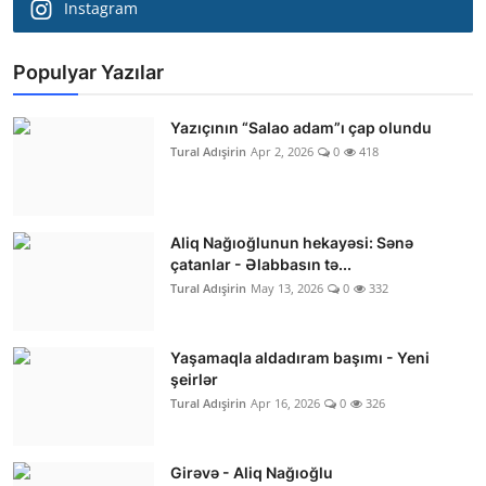
Instagram
Populyar Yazılar
Yazıçının “Salao adam”ı çap olundu
Tural Adışirin
Apr 2, 2026
0
418
Aliq Nağıoğlunun hekayəsi: Sənə
çatanlar - Əlabbasın tə...
Tural Adışirin
May 13, 2026
0
332
Yaşamaqla aldadıram başımı - Yeni
şeirlər
Tural Adışirin
Apr 16, 2026
0
326
Girəvə - Aliq Nağıoğlu