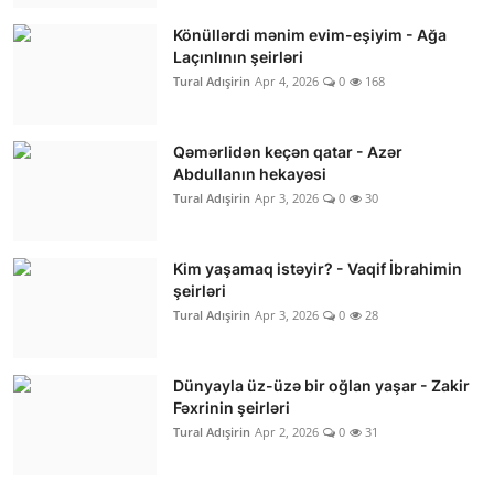
Könüllərdi mənim evim-eşiyim - Ağa
Laçınlının şeirləri
Tural Adışirin
Apr 4, 2026
0
168
Qəmərlidən keçən qatar - Azər
Abdullanın hekayəsi
Tural Adışirin
Apr 3, 2026
0
30
Kim yaşamaq istəyir? - Vaqif İbrahimin
şeirləri
Tural Adışirin
Apr 3, 2026
0
28
Dünyayla üz-üzə bir oğlan yaşar - Zakir
Fəxrinin şeirləri
Tural Adışirin
Apr 2, 2026
0
31