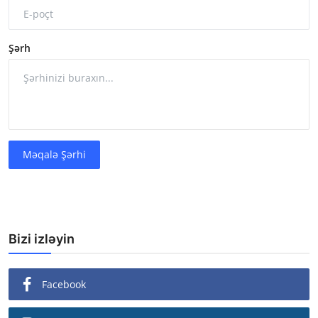
Şərh
Məqalə Şərhi
Bizi izləyin
Facebook