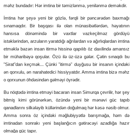
məhz bundadır: Hər imtina bir təmizlənmə, yenilənmə deməkdir.
İmtina hər şeyə yeni bir gözlə, fərqli bir pəncərədən baxmağı
sınamaqdır. Bir başqası ilə olan münasibətlərdən, həyatının
hansısa dönəmində bir vaxtlar vazkeçilməz gördüyü
istəklərindən, arzuların yaratdığı ağrılardan və ağırlıqlardan imtina
etməklə bəzən insan itirmə hissinə qapılıb öz daxilində amansız
bir müharibəyə qoşular. Özü ilə üz-üzə gələr. Çətin sınaqdı bu
"Sirat"dan keçmək... Çünki "itirmə" duyğusu bir insanın içindəki
ən qorxulu, ən narahatedici hissiyyatdır. Amma imtina bizə məhz
o qorxunun öhdəsindən gəlməyi öyrədir.
Bu nöqtədə imtina etməyi bacaran insan Simurqa çevrilir, hər şey
bitmiş kimi görünərkən, özündə yeni bir mənəvi güc tapıb
qanadlarını silkələyib küllərindən doğulmaq hər kəsə nəsib olmur.
Amma sonra öz içindəki məğlubiyyətlə barışmağa, həm də
imtinadan sonrakı yeni başlanğıcın gətirəcəyi azadlığa hazır
olmağa güc tapır.