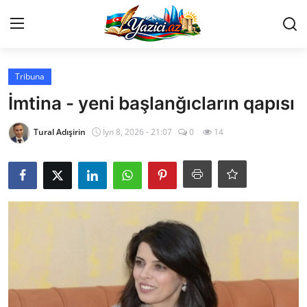
Giriş et
Qeydiyyat
Tribuna
İmtina - yeni başlanğıcların qapısı
Ana Səhifə
Tural Adışirin
İyn 8, 2026 - 21:07
0
14
Müsahibə
Ədəbiyyat
Gündəm
Tərcümə
Mədəniyyət