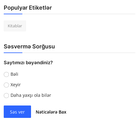
Populyar Etiketlər
Kitablar
Səsvermə Sorğusu
Saytımızı bəyəndiniz?
Bəli
Xeyir
Daha yaxşı ola bilər
Səs ver
Nəticələrə Bax