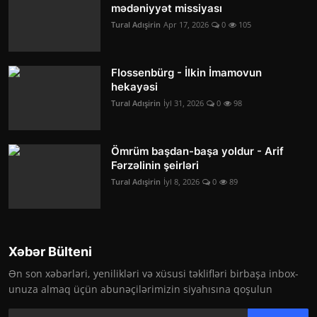
mədəniyyət missiyası
Tural Adışirin
Apr 17, 2026
0
105
Flossenbürg - İlkin İmamovun
hekayəsi
Tural Adışirin
İyl 31, 2026
0
98
Ömrüm başdan-başa yoldur - Arif
Fərzəlinin şeirləri
Tural Adışirin
İyl 8, 2026
0
89
Xəbər Bülteni
Ən son xəbərləri, yenilikləri və xüsusi təklifləri birbaşa inbox-
unuza almaq üçün abunəçilərimizin siyahısına qoşulun