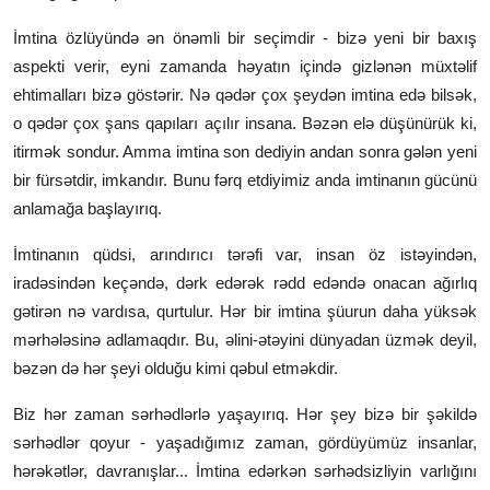
İmtina özlüyündə ən önəmli bir seçimdir - bizə yeni bir baxış
aspekti verir, eyni zamanda həyatın içində gizlənən müxtəlif
ehtimalları bizə göstərir. Nə qədər çox şeydən imtina edə bilsək,
o qədər çox şans qapıları açılır insana. Bəzən elə düşünürük ki,
itirmək sondur. Amma imtina son dediyin andan sonra gələn yeni
bir fürsətdir, imkandır. Bunu fərq etdiyimiz anda imtinanın gücünü
anlamağa başlayırıq.
İmtinanın qüdsi, arındırıcı tərəfi var, insan öz istəyindən,
iradəsindən keçəndə, dərk edərək rədd edəndə onacan ağırlıq
gətirən nə vardısa, qurtulur. Hər bir imtina şüurun daha yüksək
mərhələsinə adlamaqdır. Bu, əlini-ətəyini dünyadan üzmək deyil,
bəzən də hər şeyi olduğu kimi qəbul etməkdir.
Biz hər zaman sərhədlərlə yaşayırıq. Hər şey bizə bir şəkildə
sərhədlər qoyur - yaşadığımız zaman, gördüyümüz insanlar,
hərəkətlər, davranışlar... İmtina edərkən sərhədsizliyin varlığını