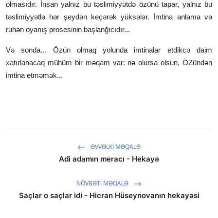
olmasıdır. İnsan yalnız bu təslimiyyətdə özünü tapar, yalnız bu
təslimiyyətlə hər şeydən keçərək yüksələr. İmtina anlama və
ruhən oyanış prosesinin başlanğıcıdır...
Və sonda... Özün olmaq yolunda imtinalar etdikcə daim
xatırlanacaq mühüm bir məqam var: nə olursa olsun, ÖZündən
imtina etməmək...
ƏVVƏLKI MƏQALƏ
Adi adamın meracı - Hekayə
NÖVBƏTI MƏQALƏ
Saçlar o saçlar idi - Hicran Hüseynovanın hekayəsi